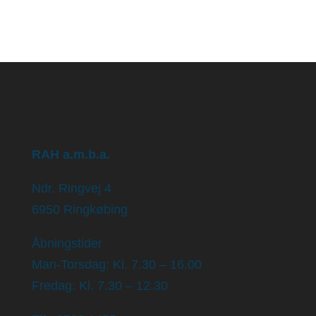
RAH a.m.b.a.
Ndr. Ringvej 4
6950 Ringkøbing
Åbningstider
Man-Torsdag: Kl. 7.30 – 16.00
Fredag: Kl. 7.30 – 12.30